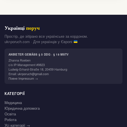
Українці
поруч
Простір, де зібрано все українське за кордоном.
ukr-poruch.com · Для українців у Європі
ANBIETER GEMÄSS § 5 DDG · § 18 MSTV
Zhanna Roeben
c/o IP-Management #9823
Ludwig-Erhard-Straße 18, 20459 Hamburg
Email:
ukrporuch@gmail.com
Повне Impressum →
КАТЕГОРІЇ
Медицина
Юридична допомога
Освіта
Робота
Усі категорії →