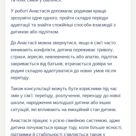
У роботі Анастасія допомагає родинам краще
зрозуміти одне одного, пройти складні періоди
адаптації та знайти спокійніші способи взаємодії з
дитиною або підлітком.
До Анастасії можна звернутися, якщо в сім’ї часто
виникають конфлікти, дитина переживає тривогу,
страхи, агресію, невпевненість або апатію, підліток
закривається від батьків, втрачається довіра чи
родині складно адаптуватися до нових умов після
переїзду.
Також консультації можуть бути корисними під час
змін у сім’ї: переїзду, розлучення, переходу до нової
школи, народження молодшої дитини або інших
ситуацій, які впливають на емоційний стан дитини.
Анастасія працює з усією сімейною системою, адже
дитина почувається краще тоді, коли більше ясності,
підтримки й стабільності з’являється також у