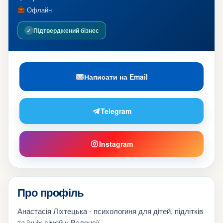
Офлайн
✓
Підтверджений бізнес
Написати на Email
Telegram
Instagram
Про профіль
Анастасія Ліхтецька - психологиня для дітей, підлітків
та їхніх сімей у Валенсії.