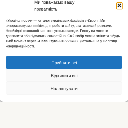
Ми поважаємо вашу
приватність
«Українці поруч» — каталог українських фахівців у Європі. Ми
використовуємо cookies для роботи сайту, статистики й реклами.
Необхідні технології застосовуються завжди. Решту ви можете
дозволити або відхилити самостійно. Свій вибір можна змінити в будь
який момент через «Налаштування cookies». Детальніше у Політиці
конфіденційності.
Прийняти всі
Відхилити всі
Налаштувати
⌂
▦
+
✎
☰
Головна
Каталог
Огол.
Додати
Статті
Меню