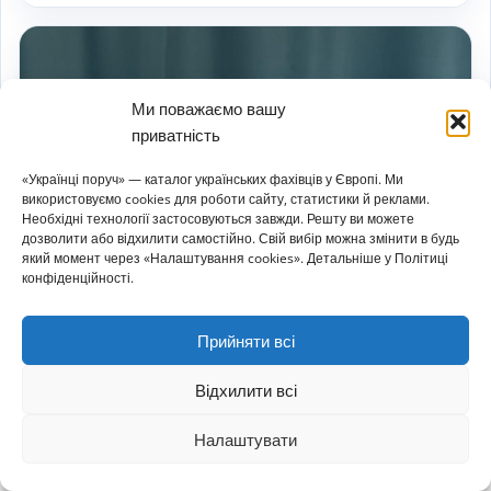
Ми поважаємо вашу
приватність
«Українці поруч» — каталог українських фахівців у Європі. Ми
використовуємо cookies для роботи сайту, статистики й реклами.
Необхідні технології застосовуються завжди. Решту ви можете
дозволити або відхилити самостійно. Свій вибір можна змінити в будь
який момент через «Налаштування cookies». Детальніше у Політиці
конфіденційності.
Підтверджений бізнес
✓
Прийняти всі
Анастасія Ліхтецька –
психологиня для дітей, підлітків і
Відхилити всі
сімей у Валенсії
Налаштувати
⌂
▦
+
✎
☰
Психологиня для дітей, підлітків та їх сімей
Головна
Каталог
Огол.
Додати
Статті
Меню
Valencia, Іспанія