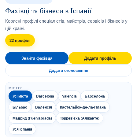
Фахівці та бізнеси в Іспанії
Корисні профілі спеціалістів, майстрів, сервісів і бізнесів у
цій країні.
22 профілі
Знайти фахівця
Додати профіль
Додати оголошення
МІСТО:
Усі міста
Barcelona
Valencia
Барселона
Більбао
Валенсія
Кастельйон-де-ла-Плана
Мадрид (Fuenlabrada)
Торрев'єха (Аліканте)
Уся Іспанія