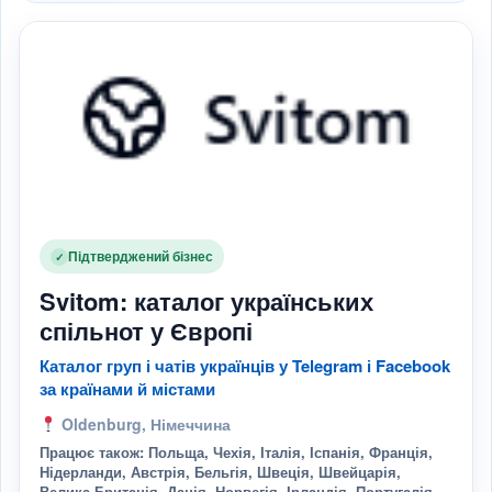
Підтверджений бізнес
✓
Svitom: каталог українських
спільнот у Європі
Каталог груп і чатів українців у Telegram і Facebook
за країнами й містами
Oldenburg, Німеччина
Працює також: Польща, Чехія, Італія, Іспанія, Франція,
Нідерланди, Австрія, Бельгія, Швеція, Швейцарія,
Велика Британія, Данія, Норвегія, Ірландія, Португалія,