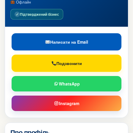
Офлайн
✓
Підтверджений бізнес
Написати на Email
Подзвонити
WhatsApp
Instagram
Про профіль