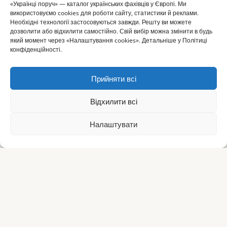
«Українці поруч» — каталог українських фахівців у Європі. Ми
використовуємо cookies для роботи сайту, статистики й реклами.
Необхідні технології застосовуються завжди. Решту ви можете
дозволити або відхилити самостійно. Свій вибір можна змінити в будь
який момент через «Налаштування cookies». Детальніше у Політиці
конфіденційності.
Прийняти всі
Відхилити всі
Налаштувати
⌂
▦
+
✎
☰
Головна
Каталог
Огол.
Додати
Статті
Меню
Українці
поруч
Простір, де зібрано все українське за кордоном.
ukr-poruch.com · Для українців у Європі