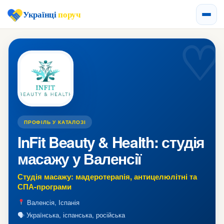
Українці
поруч
ПРОФІЛЬ У КАТАЛОЗІ
InFit Beauty & Health: студія
масажу у Валенсії
Студія масажу: мадеротерапія, антицелюлітні та
СПА-програми
Валенсія, Іспанія
🗣 Українська, іспанська, російська