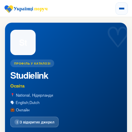
Українці
поруч
St
ПРОФІЛЬ У КАТАЛОЗІ
Studielink
Освіта
National, Нідерланди
🗣 English;Dutch
Онлайн
i
З відкритих джерел