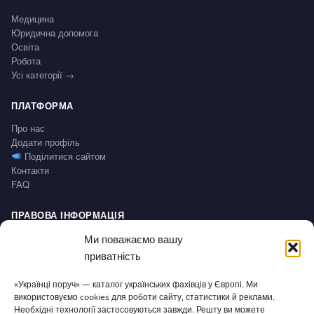
Медицина
Юридична допомога
Освіта
Робота
Усі категорії →
ПЛАТФОРМА
Про нас
Додати профіль
Поділитися сайтом
Контакти
FAQ
ПРАВОВА ІНФОРМАЦІЯ
Impressum
Ми поважаємо вашу
Політика конфіденційності / Datenschutz
приватність
Умови користування / AGB
Право на відмову / Widerrufsbelehrung
«Українці поруч» — каталог українських фахівців у Європі. Ми
використовуємо cookies для роботи сайту, статистики й реклами.
СЕРВІС
Необхідні технології застосовуються завжди. Решту ви можете