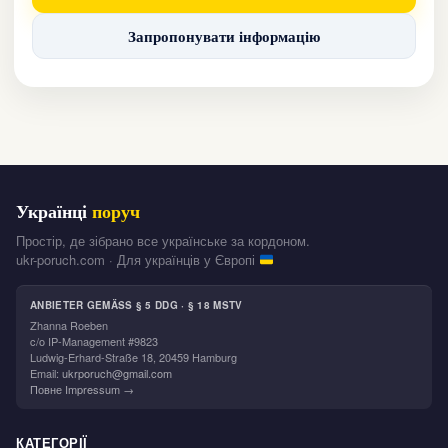
Запропонувати інформацію
Українці
поруч
Простір, де зібрано все українське за кордоном.
ukr-poruch.com · Для українців у Європі
ANBIETER GEMÄSS § 5 DDG · § 18 MSTV
Zhanna Roeben
c/o IP-Management #9823
Ludwig-Erhard-Straße 18, 20459 Hamburg
Email:
ukrporuch@gmail.com
Повне Impressum →
КАТЕГОРІЇ