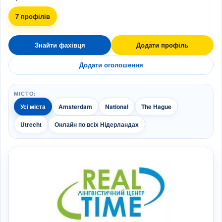
7 профілів
Знайти фахівця
Додати профіль
Додати оголошення
МІСТО:
Усі міста
Amsterdam
National
The Hague
Utrecht
Онлайн по всіх Нідерландах