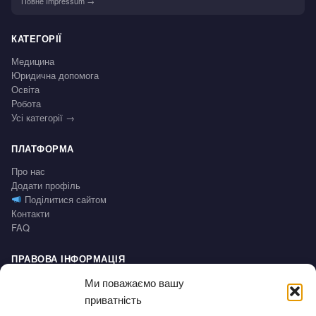
Повне Impressum →
КАТЕГОРІЇ
Медицина
Юридична допомога
Освіта
Робота
Усі категорії →
ПЛАТФОРМА
Про нас
Додати профіль
Поділитися сайтом
Контакти
FAQ
ПРАВОВА ІНФОРМАЦІЯ
Impressum
Ми поважаємо вашу
Політика конфіденційності / Datenschutz
приватність
Умови користування / AGB