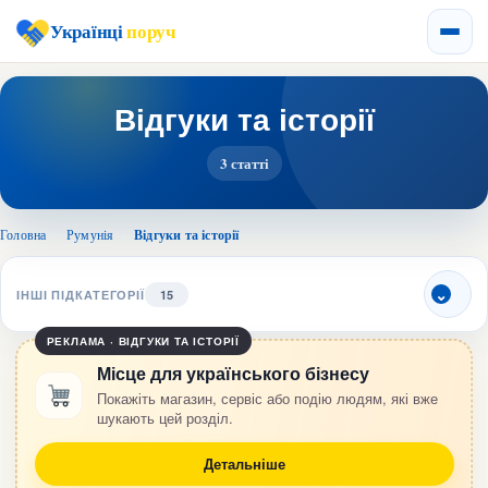
Українці
поруч
Відгуки та історії
3 статті
Головна
›
Румунія
›
Відгуки та історії
ІНШІ ПІДКАТЕГОРІЇ
15
РЕКЛАМА · ВІДГУКИ ТА ІСТОРІЇ
Місце для українського бізнесу
Покажіть магазин, сервіс або подію людям, які вже
шукають цей розділ.
Детальніше