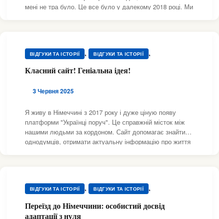
мені не тра було. Це все було у далекому 2018 році. Ми
,
,
ВІДГУКИ ТА ІСТОРІЇ
ВІДГУКИ ТА ІСТОРІЇ
із моїм майбутнім чоловіком познайомилися на сайті
,
,
ВІДГУКИ ТА ІСТОРІЇ
ВІДГУКИ ТА ІСТОРІЇ
знайомств. І це важливо, тому що менталитет у
,
ЗНАЙОМСТВА
НІМЕЧЧИНА
,
,
ВІДГУКИ ТА ІСТОРІЇ
ВІДГУКИ ТА ІСТОРІЇ
,
,
ВІДГУКИ ТА ІСТОРІЇ
ВІДГУКИ ТА ІСТОРІЇ
Класний сайт! Геніальна ідея!
,
,
ВІДГУКИ ТА ІСТОРІЇ
ВІДГУКИ ТА ІСТОРІЇ
,
,
ВІДГУКИ ТА ІСТОРІЇ
ВІДГУКИ ТА ІСТОРІЇ
3 Червня 2025
,
,
ВІДГУКИ ТА ІСТОРІЇ
ВІДГУКИ ТА ІСТОРІЇ
,
,
ВІДГУКИ ТА ІСТОРІЇ
ВІДГУКИ ТА ІСТОРІЇ
Я живу в Німеччині з 2017 року і дуже ціную появу
,
,
платформи "Українці поруч". Це справжній місток між
ВІДГУКИ ТА ІСТОРІЇ
ВІДГУКИ ТА ІСТОРІЇ
,
,
нашими людьми за кордоном. Сайт допомагає знайти
ВІДГУКИ ТА ІСТОРІЇ
ВІДГУКИ ТА ІСТОРІЇ
однодумців, отримати актуальну інформацію про життя
,
,
ВІДГУКИ ТА ІСТОРІЇ
ВІДГУКИ ТА ІСТОРІЇ
в Німеччині, обмінятись досвідом і навіть знайти
,
,
ВІДГУКИ ТА ІСТОРІЇ
ВІДГУКИ ТА ІСТОРІЇ
підтримку в складні моменти. Дійсно,
,
,
ВІДГУКИ ТА ІСТОРІЇ
ВІДГУКИ ТА ІСТОРІЇ
,
,
ВІДГУКИ ТА ІСТОРІЇ
ВІДГУКИ ТА ІСТОРІЇ
НІМЕЧЧИНА
,
,
ВІДГУКИ ТА ІСТОРІЇ
ВІДГУКИ ТА ІСТОРІЇ
,
,
ВІДГУКИ ТА ІСТОРІЇ
ВІДГУКИ ТА ІСТОРІЇ
Переїзд до Німеччини: особистий досвід
,
,
ВІДГУКИ ТА ІСТОРІЇ
ВІДГУКИ ТА ІСТОРІЇ
адаптації з нуля