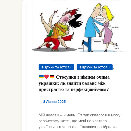
,
,
ВІДГУКИ ТА ІСТОРІЇ
ВІДГУКИ ТА ІСТОРІЇ
,
,
ВІДГУКИ ТА ІСТОРІЇ
ВІДГУКИ ТА ІСТОРІЇ
Стосунки з німцем очима
,
,
українки: як знайти баланс між
ВІДГУКИ ТА ІСТОРІЇ
ВІДГУКИ ТА ІСТОРІЇ
пристрастю та перфекціонізмом?
,
,
ВІДГУКИ ТА ІСТОРІЇ
ВІДГУКИ ТА ІСТОРІЇ
,
,
ВІДГУКИ ТА ІСТОРІЇ
ВІДГУКИ ТА ІСТОРІЇ
8 Липня 2025
,
,
ВІДГУКИ ТА ІСТОРІЇ
ВІДГУКИ ТА ІСТОРІЇ
,
,
ВІДГУКИ ТА ІСТОРІЇ
ВІДГУКИ ТА ІСТОРІЇ
Мій чоловік – німець. От так склалося в мому
,
,
особистому житті, що мені не хватило
ВІДГУКИ ТА ІСТОРІЇ
ВІДГУКИ ТА ІСТОРІЇ
українського чоловіка. Толкових розібрали
,
,
ВІДГУКИ ТА ІСТОРІЇ
ВІДГУКИ ТА ІСТОРІЇ