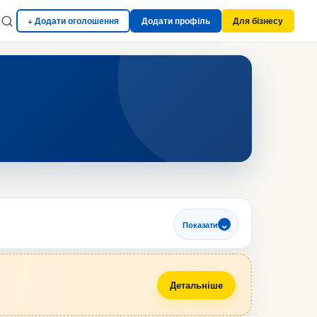
+ Додати оголошення
Додати профіль
Для бізнесу
Показати
Детальніше