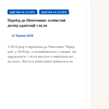
,
,
ВІДГУКИ ТА ІСТОРІЇ
ВІДГУКИ ТА ІСТОРІЇ
,
,
ВІДГУКИ ТА ІСТОРІЇ
ВІДГУКИ ТА ІСТОРІЇ
Переїзд до Німеччини: особистий
,
,
досвід адаптації з нуля
ВІДГУКИ ТА ІСТОРІЇ
ВІДГУКИ ТА ІСТОРІЇ
,
,
ВІДГУКИ ТА ІСТОРІЇ
ВІДГУКИ ТА ІСТОРІЇ
12 Травня 2025
,
,
ВІДГУКИ ТА ІСТОРІЇ
ВІДГУКИ ТА ІСТОРІЇ
,
,
ВІДГУКИ ТА ІСТОРІЇ
ВІДГУКИ ТА ІСТОРІЇ
У 2019 році я переїхала до Німеччини. Перед
,
,
ВІДГУКИ ТА ІСТОРІЇ
ВІДГУКИ ТА ІСТОРІЇ
цим, у 2018-му, я познайомилася з німцем, ми
,
,
одружилися, і після весілля я переїхала жити
ВІДГУКИ ТА ІСТОРІЇ
ВІДГУКИ ТА ІСТОРІЇ
до нього. Життя в новій країні виявилося не
,
,
ВІДГУКИ ТА ІСТОРІЇ
ВІДГУКИ ТА ІСТОРІЇ
таким романтичним, як уявлялось на початку.
,
,
ВІДГУКИ ТА ІСТОРІЇ
ВІДГУКИ ТА ІСТОРІЇ
Я опинилась абсолютно одна — без друзів,
,
,
без знайомих, без роботи. Усе, що
ВІДГУКИ ТА ІСТОРІЇ
ВІДГУКИ ТА ІСТОРІЇ
,
,
ВІДГУКИ ТА ІСТОРІЇ
ВІДГУКИ ТА ІСТОРІЇ
НІМЕЧЧИНА