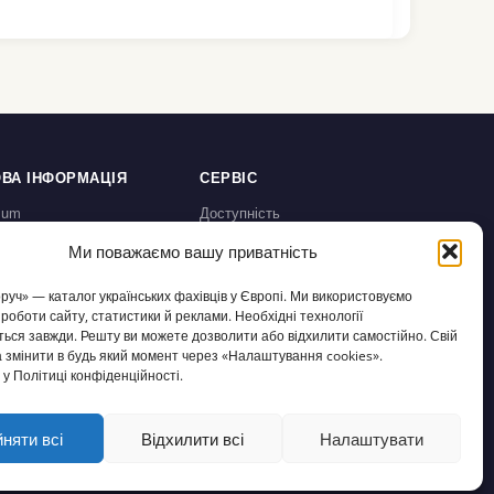
ВА ІНФОРМАЦІЯ
СЕРВІС
sum
Доступність
а конфіденційності /
Налаштування cookies
Ми поважаємо вашу приватність
chutz
користування / AGB
оруч» — каталог українських фахівців у Європі. Ми використовуємо
а відмову /
 роботи сайту, статистики й реклами. Необхідні технології
fsbelehrung
ься завжди. Решту ви можете дозволити або відхилити самостійно. Свій
 змінити в будь який момент через «Налаштування cookies».
у Політиці конфіденційності.
няти всі
Відхилити всі
Налаштувати
ukrporuch@gmail.com