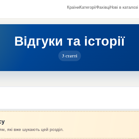
Країни
Категорії
Фахівці
Нові в каталозі
Відгуки та історії
3 статті
су
м, які вже шукають цей розділ.