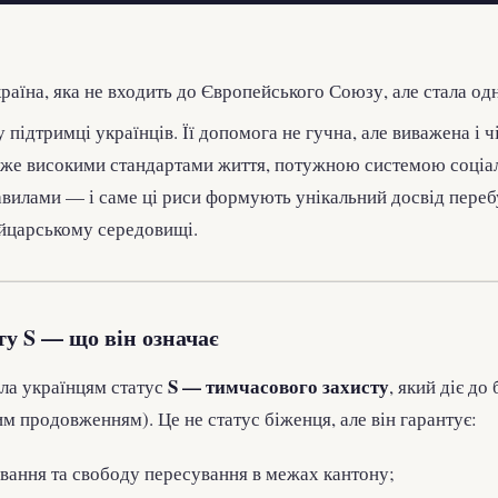
їна, яка не входить до Європейського Союзу, але стала одн
 підтримці українців. Її допомога не гучна, але виважена і чі
уже високими стандартами життя, потужною системою соціа
авилами — і саме ці риси формують унікальний досвід пере
ейцарському середовищі.
ту S — що він означає
S — тимчасового захисту
ла українцям статус
, який діє до
м продовженням). Це не статус біженця, але він гарантує:
вання та свободу пересування в межах кантону;