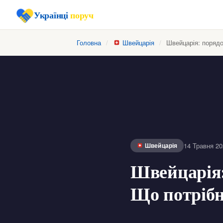
Українці
поруч
Головна
/
Швейцарія
/
Швейцарія: порядок
14 Травня 20
Швейцарія
Швейцарія: 
Що потрібн