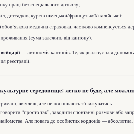
нку праці без спеціального дозволу;
іл, дитсадків, курсів німецької/французької/італійської;
(обов’язкова медична страховка, частково компенсується д
проживання (сума залежить від кантону).
вейцарії
— автономія кантонів. Те, як реалізується допомог
ця реєстрації.
 культурне середовище: легко не буде, але можли
имані, ввічливі, але не поспішають зближуватись.
 говорити “просто так”, заводити спонтанні розмови або зап
найомства. Але повага до особистих кордонів — абсолютна.