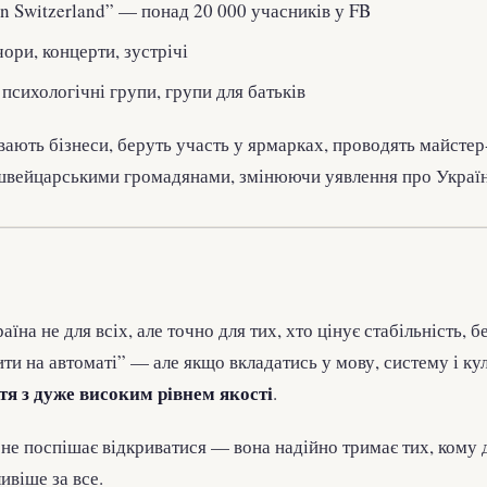
in Switzerland” — понад 20 000 учасників у FB
чори, концерти, зустрічі
 психологічні групи, групи для батьків
вають бізнеси, беруть участь у ярмарках, проводять майстер
 швейцарськими громадянами, змінюючи уявлення про Україн
на не для всіх, але точно для тих, хто цінує стабільність, бе
ти на автоматі” — але якщо вкладатись у мову, систему і к
тя з дуже високим рівнем якості
.
а не поспішає відкриватися — вона надійно тримає тих, кому 
ивіше за все.