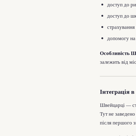
доступ до ри
доступ до шк
страхування 
допомогу на 
Особливість Ш
залежить від міс
Інтеграція в
Швейцарці — стр
Тут не заведено
після першого з