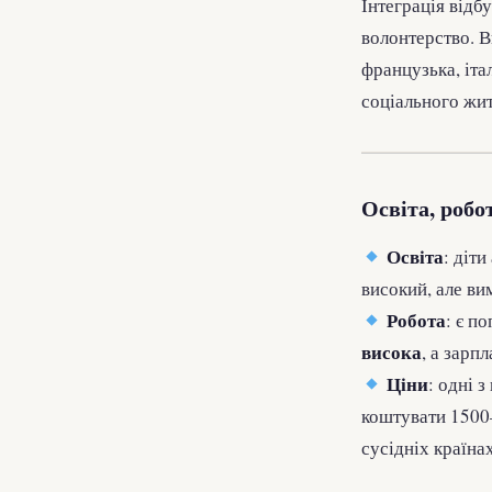
Інтеграція відб
волонтерство. В
французька, іт
соціального жит
Освіта, робо
Освіта
: діт
високий, але ви
Робота
: є п
висока
, а зарп
Ціни
: одні 
коштувати 1500
сусідніх країнах