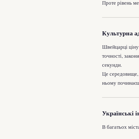
Проте рівень ме
Культурна ад
Швейцарці ціную
точності, закон
секунди.
Це середовище, 
ньому починаєш 
Українські і
В багатьох міст