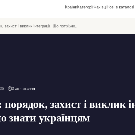
Країни
Категорії
Фахівці
Нові в каталозі
, захист і виклик інтеграції. Що потрібно...
25
3 хв читання
порядок, захист і виклик ін
о знати українцям