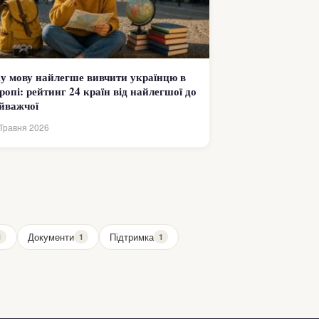
у мову найлегше вивчити українцю в
ропі: рейтинг 24 країн від найлегшої до
йважчої
Травня 2026
Документи
Підтримка
1
1
1