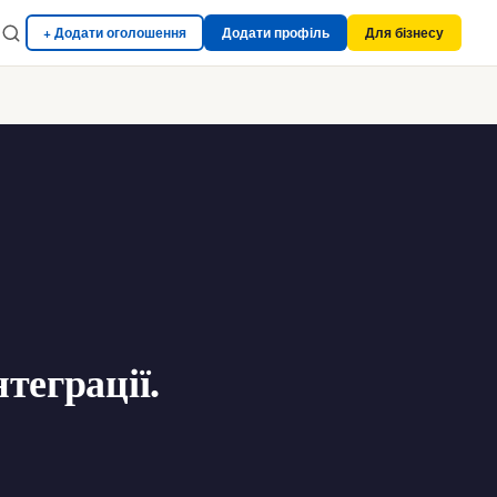
+ Додати оголошення
Додати профіль
Для бізнесу
теграції.