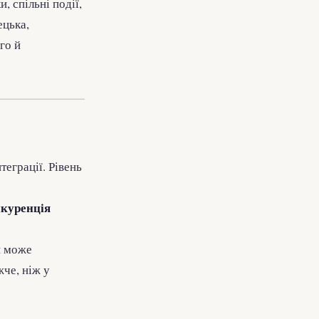
и, спільні події,
ецька,
го й
теграції. Рівень
куренція
и може
че, ніж у