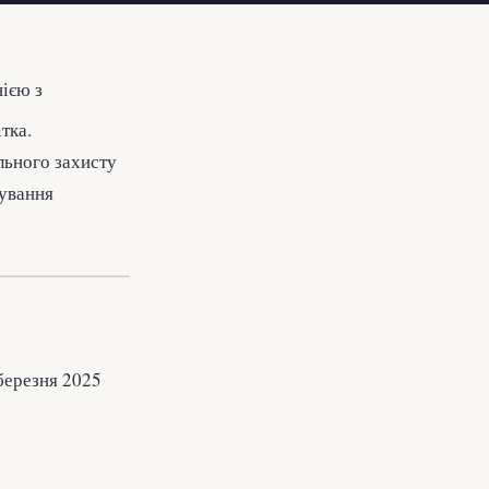
ією з
тка.
льного захисту
бування
 березня 2025