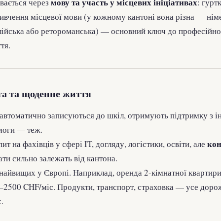
мову та участь у місцевих ініціативах
увається через
: гуртк
ивчення місцевої мови (у кожному кантоні вона різна — нім
алійська або ретороманська) — основний ключ до професійно
тя.
та та щоденне життя
и автоматично записуються до шкіл, отримують підтримку з ін
моги — теж.
кон
опит на фахівців у сфері IT, догляду, логістики, освіти, але
лати сильно залежать від кантона.
з найвищих у Європі. Наприклад, оренда 2-кімнатної квартир
–2500 CHF/міс. Продукти, транспорт, страховка — усе дорож
.