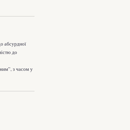
до абсурдної
ністю до
ним”, з часом у