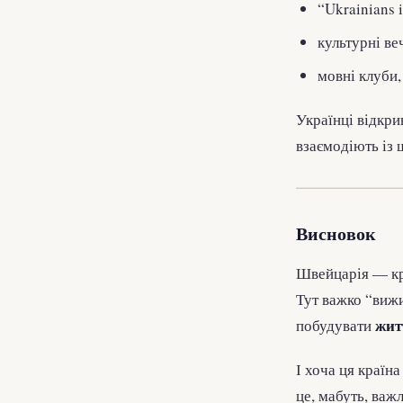
“Ukrainians 
культурні ве
мовні клуби,
Українці відкри
взаємодіють із
Висновок
Швейцарія — краї
Тут важко “вижи
жит
побудувати
І хоча ця країн
це, мабуть, важл