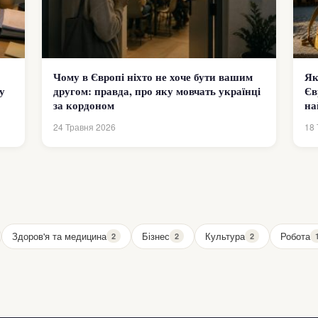
Чому в Європі ніхто не хоче бути вашим
Як
у
другом: правда, про яку мовчать українці
Єв
за кордоном
на
24 Травня 2026
18 
Здоров'я та медицина
Бізнес
Культура
Робота
2
2
2