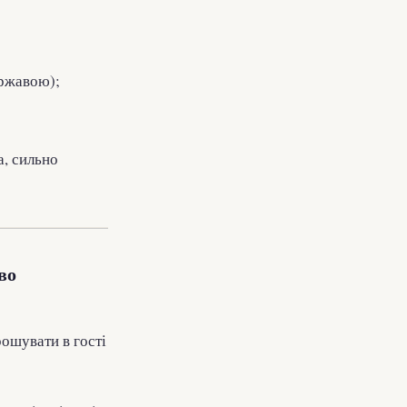
ержавою);
а, сильно
во
рошувати в гості