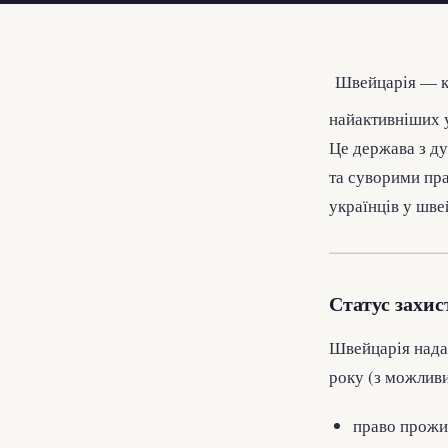
Швейцарія — кра
найактивніших у
Це держава з д
та суворими пр
українців у шв
Статус захис
Швейцарія нада
року (з можливи
право прожи