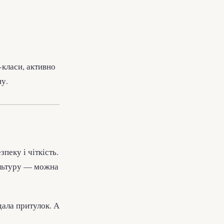
-класи, активно
у.
зпеку і чіткість.
ультуру — можна
дала притулок. А