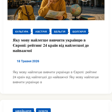
,
,
,
,
КУЛЬТУРА
АВСТРІЯ
БЕЛЬГІЯ
БОЛГАРІЯ
,
,
,
,
ВЕЛИКА БРИТАНІЯ
ГРЕЦІЯ
ДАНІЯ
ЕСТОНІЯ
Яку мову найлегше вивчити українцю в
,
,
,
,
ІРЛАНДІЯ
ІСПАНІЯ
ІТАЛІЯ
КУЛЬТУРА
Європі: рейтинг 24 країн від найлегшої до
,
,
,
,
КУЛЬТУРА
КУЛЬТУРА
КУЛЬТУРА
КУЛЬТУРА
найважчої
,
,
,
,
КУЛЬТУРА
КУЛЬТУРА
КУЛЬТУРА
КУЛЬТУРА
,
,
,
,
КУЛЬТУРА
КУЛЬТУРА
КУЛЬТУРА
КУЛЬТУРА
18 Травня 2026
,
,
,
,
КУЛЬТУРА
КУЛЬТУРА
КУЛЬТУРА
КУЛЬТУРА
,
,
,
,
Яку мову найлегше вивчити українцю в Європі: рейтинг
КУЛЬТУРА
КУЛЬТУРА
КУЛЬТУРА
КУЛЬТУРА
,
,
,
,
24 країн від найлегшої до найважчої Яку мову найлегше
КУЛЬТУРА
КУЛЬТУРА
ЛАТВІЯ
ЛИТВА
вивчити українцю в
,
,
,
,
НІДЕРЛАНДИ
НІМЕЧЧИНА
НОРВЕГІЯ
ПОЛЬЩА
,
,
,
ПОРТУГАЛІЯ
РУМУНІЯ
СЛОВАЧЧИНА
,
,
,
,
УГОРЩИНА
ФРАНЦІЯ
ЧЕХІЯ
ШВЕЙЦАРІЯ
ШВЕЦІЯ
,
ШВЕЙЦАРІЯ
ОСВІТА