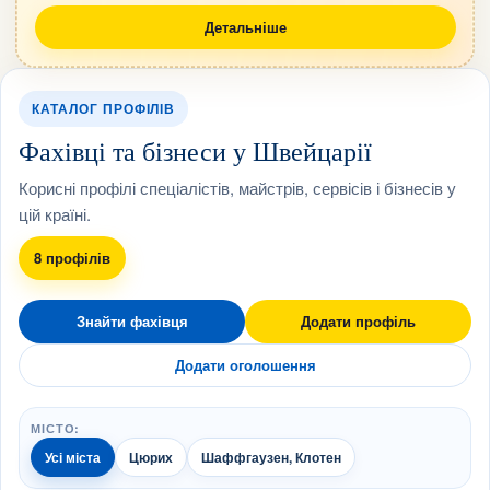
Детальніше
КАТАЛОГ ПРОФІЛІВ
Фахівці та бізнеси у Швейцарії
Корисні профілі спеціалістів, майстрів, сервісів і бізнесів у
цій країні.
8 профілів
Знайти фахівця
Додати профіль
Додати оголошення
МІСТО:
Усі міста
Цюрих
Шаффгаузен, Клотен