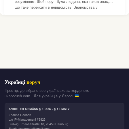
розумінням. Щоб поруч була людина, яка також знає,
що таке переїхати в невідомість. Знайомства у
Швейцарії — не про Tinder чи шоу «Холостяк», а про
людське тепло, спільність і підтримку. Чому
знайомитись
Українці
поруч
Простір, де зібрано все українське за кордоном.
ukr-poruch.com · Для українців у Європі
ANBIETER GEMÄSS § 5 DDG · § 18 MSTV
Zhanna Roeben
c/o IP-Management #9823
Ludwig-Erhard-Straße 18, 20459 Hamburg
Email:
ukrporuch@gmail.com