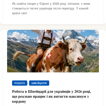
,
,
ЗДОРОВ'Я ТА МЕДИЦИНА
ЗДОРОВ'Я ТА МЕДИЦИНА
Як знайти лікаря у Європі у 2026 році: питання, з яким
,
,
стикаються тисячі українців після переїзду. У кожній
ЗДОРОВ'Я ТА МЕДИЦИНА
ЗДОРОВ'Я ТА МЕДИЦИНА
країні свої
,
,
ЗДОРОВ'Я ТА МЕДИЦИНА
ЗДОРОВ'Я ТА МЕДИЦИНА
,
,
ЗДОРОВ'Я ТА МЕДИЦИНА
ЗДОРОВ'Я ТА МЕДИЦИНА
,
,
ЗДОРОВ'Я ТА МЕДИЦИНА
ЗДОРОВ'Я ТА МЕДИЦИНА
,
,
ЗДОРОВ'Я ТА МЕДИЦИНА
ЗДОРОВ'Я ТА МЕДИЦИНА
МЕДИЦИНА І ЗДОРОВ'Я
,
РОБОТА
ШВЕЙЦАРІЯ
Робота в Швейцарії для українців у 2026 році,
що реально працює і як витягти максимум з
кордону