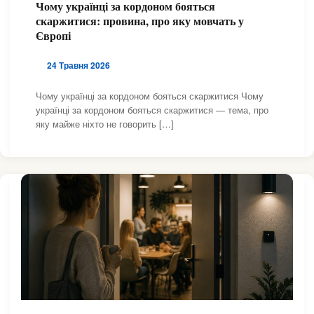
Чому українці за кордоном бояться
,
,
,
,
ІСПАНІЯ
ІТАЛІЯ
ЛАТВІЯ
ЛИТВА
скаржитися: провина, про яку мовчать у
,
,
,
,
НІДЕРЛАНДИ
НІМЕЧЧИНА
НОРВЕГІЯ
ПОЛЬЩА
Європі
,
,
,
ПОРТУГАЛІЯ
РУМУНІЯ
СЛОВАЧЧИНА
,
,
,
СПІЛЬНОТА ТА ДОПОМОГА
УГОРЩИНА
ФРАНЦІЯ
24 Травня 2026
,
,
ЧЕХІЯ
ШВЕЙЦАРІЯ
ШВЕЦІЯ
Чому українці за кордоном бояться скаржитися Чому
українці за кордоном бояться скаржитися — тема, про
яку майже ніхто не говорить […]