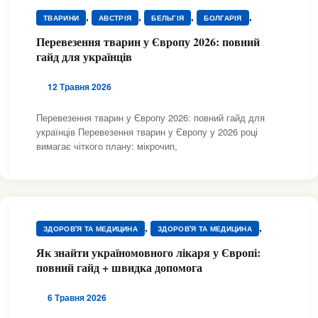
,
,
,
,
ТВАРИНИ
АВСТРІЯ
БЕЛЬГІЯ
БОЛГАРІЯ
,
,
ВЕЛИКА БРИТАНІЯ
ВЕТЕРИНАРИ
Перевезення тварин у Європу 2026: повний
,
,
ВЕТЕРИНАРНІ АПТЕКИ / ЛІКИ
ГОТЕЛІ ТА ПЕРЕТРИМКА
гайд для українців
,
,
,
ГРЕЦІЯ
ГРУМІНГ
ДАНІЯ
,
ДОКУМЕНТИ ДЛЯ ТВАРИН
12 Травня 2026
,
,
ДОПОМОГА ТВАРИНАМ ТА ПРИТУЛКИ
ЕСТОНІЯ
,
,
,
,
,
ІРЛАНДІЯ
ІСПАНІЯ
ІТАЛІЯ
ЛАТВІЯ
ЛИТВА
Перевезення тварин у Європу 2026: повний гайд для
,
,
,
українців Перевезення тварин у Європу у 2026 році
НІДЕРЛАНДИ
НІМЕЧЧИНА
НОРВЕГІЯ
вимагає чіткого плану: мікрочип,
,
,
,
ПЕРЕЇЗД З ТВАРИНАМИ
ПОЛЬЩА
ПОРТУГАЛІЯ
,
,
,
РУМУНІЯ
СЛОВАЧЧИНА
ТВАРИНИ
,
,
,
,
ТОВАРИ ТА КОРМ
УГОРЩИНА
ФРАНЦІЯ
ЧЕХІЯ
,
ШВЕЙЦАРІЯ
ШВЕЦІЯ
,
,
ЗДОРОВ'Я ТА МЕДИЦИНА
ЗДОРОВ'Я ТА МЕДИЦИНА
,
,
ЗДОРОВ'Я ТА МЕДИЦИНА
ЗДОРОВ'Я ТА МЕДИЦИНА
Як знайти україномовного лікаря у Європі:
,
,
ЗДОРОВ'Я ТА МЕДИЦИНА
ЗДОРОВ'Я ТА МЕДИЦИНА
повний гайд + швидка допомога
,
,
ЗДОРОВ'Я ТА МЕДИЦИНА
ЗДОРОВ'Я ТА МЕДИЦИНА
,
,
ЗДОРОВ'Я ТА МЕДИЦИНА
ЗДОРОВ'Я ТА МЕДИЦИНА
6 Травня 2026
,
,
ЗДОРОВ'Я ТА МЕДИЦИНА
ЗДОРОВ'Я ТА МЕДИЦИНА