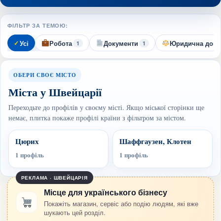
ФІЛЬТР ЗА ТЕМОЮ:
Усі
Робота
Документи
Юридична допо
1
1
ОБЕРИ СВОЄ МІСТО
Міста у Швейцарії
Переходьте до профілів у своєму місті. Якщо міської сторінки ще
немає, плитка покаже профілі країни з фільтром за містом.
Цюрих
Шаффгаузен, Клотен
1 профіль
1 профіль
РЕКЛАМА · ШВЕЙЦАРІЯ
Місце для українського бізнесу
Покажіть магазин, сервіс або подію людям, які вже
шукають цей розділ.