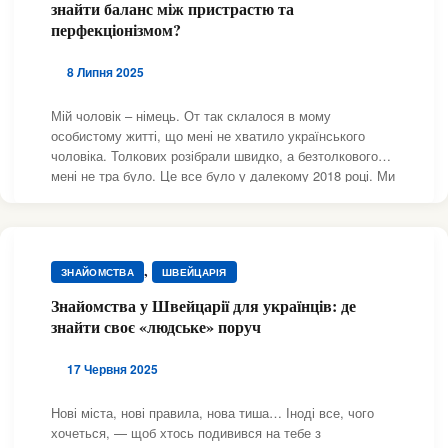
знайти баланс між пристрастю та
,
,
ВІДГУКИ ТА ІСТОРІЇ
ВІДГУКИ ТА ІСТОРІЇ
перфекціонізмом?
,
,
ВІДГУКИ ТА ІСТОРІЇ
ВІДГУКИ ТА ІСТОРІЇ
,
,
ВІДГУКИ ТА ІСТОРІЇ
ВІДГУКИ ТА ІСТОРІЇ
8 Липня 2025
,
,
ВІДГУКИ ТА ІСТОРІЇ
ВІДГУКИ ТА ІСТОРІЇ
,
,
Мій чоловік – німець. От так склалося в мому
ВІДГУКИ ТА ІСТОРІЇ
ВІДГУКИ ТА ІСТОРІЇ
,
,
особистому житті, що мені не хватило українського
ВІДГУКИ ТА ІСТОРІЇ
ВІДГУКИ ТА ІСТОРІЇ
чоловіка. Толкових розібрали швидко, а безтолкового
,
,
ВІДГУКИ ТА ІСТОРІЇ
ВІДГУКИ ТА ІСТОРІЇ
мені не тра було. Це все було у далекому 2018 році. Ми
,
,
ВІДГУКИ ТА ІСТОРІЇ
ВІДГУКИ ТА ІСТОРІЇ
із моїм майбутнім чоловіком познайомилися на сайті
,
,
ВІДГУКИ ТА ІСТОРІЇ
ВІДГУКИ ТА ІСТОРІЇ
знайомств. І це важливо, тому що менталитет у
,
ЗНАЙОМСТВА
НІМЕЧЧИНА
,
ЗНАЙОМСТВА
ШВЕЙЦАРІЯ
Знайомства у Швейцарії для українців: де
знайти своє «людське» поруч
17 Червня 2025
Нові міста, нові правила, нова тиша… Іноді все, чого
хочеться, — щоб хтось подивився на тебе з