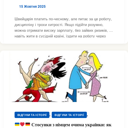
15 Жовтня 2025
Швейцарія платить по-чесному, але питає за це роботу,
дисципліну і трохи хитрості. Якщо підійти розумно,
можна отримати високу зарплату, без зайвих ризиків, і
навіть жити в сусідній країні, їздити на роботу через
кордон, зберігаючи вартість життя на нижчому рівні.
Цей матеріал дає план, який можна
,
,
ВІДГУКИ ТА ІСТОРІЇ
ВІДГУКИ ТА ІСТОРІЇ
,
,
ВІДГУКИ ТА ІСТОРІЇ
ВІДГУКИ ТА ІСТОРІЇ
Стосунки з німцем очима українки: як
,
,
ВІДГУКИ ТА ІСТОРІЇ
ВІДГУКИ ТА ІСТОРІЇ