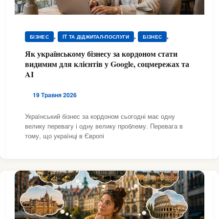
,
,
,
БІЗНЕС
IT ТА ДІДЖИТАЛ-ПОСЛУГИ
БІЗНЕС
,
,
,
,
,
БІЗНЕС
БІЗНЕС
БІЗНЕС
БІЗНЕС
БІЗНЕС
Як українському бізнесу за кордоном стати
,
,
,
,
,
БІЗНЕС
БІЗНЕС
БІЗНЕС
БІЗНЕС
БІЗНЕС
видимим для клієнтів у Google, соцмережах та
,
,
,
,
,
БІЗНЕС
БІЗНЕС
БІЗНЕС
БІЗНЕС
БІЗНЕС
AI
,
,
,
,
,
БІЗНЕС
БІЗНЕС
БІЗНЕС
БІЗНЕС
БІЗНЕС
,
БІЗНЕС
БІЗНЕС
19 Травня 2026
Український бізнес за кордоном сьогодні має одну
велику перевагу і одну велику проблему. Перевага в
тому, що українці в Європі