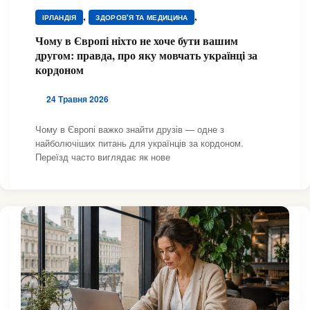
,
,
ІРЛАНДІЯ
ЗДОРОВ'Я ТА МЕДИЦИНА
,
,
ЗДОРОВ'Я ТА МЕДИЦИНА
ЗДОРОВ'Я ТА МЕДИЦИНА
Чому в Європі ніхто не хоче бути вашим
,
,
,
ІСПАНІЯ
ІТАЛІЯ
ПІДТРИМКА
другом: правда, про яку мовчать українці за
,
ПСИХОЛОГІЧНА ПІДТРИМКА
ШВЕЙЦАРІЯ
кордоном
24 Травня 2026
Чому в Європі важко знайти друзів — одне з
найболючіших питань для українців за кордоном.
Переїзд часто виглядає як нове