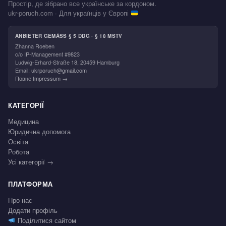
Простір, де зібрано все українське за кордоном.
ukr-poruch.com · Для українців у Європі
ANBIETER GEMÄSS § 5 DDG · § 18 MSTV
Zhanna Roeben
c/o IP-Management #9823
Ludwig-Erhard-Straße 18, 20459 Hamburg
Email:
ukrporuch@gmail.com
Повне Impressum →
КАТЕГОРІЇ
Медицина
Юридична допомога
Освіта
Робота
Усі категорії →
ПЛАТФОРМА
Про нас
Додати профіль
Поділитися сайтом