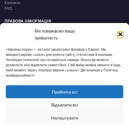
Контакти
FAQ
ПРАВОВА ІНФОРМАЦІЯ
Impressum
Ми поважаємо вашу
Політика конфіденційності / Datenschutz
приватність
Умови користування / AGB
Право на відмову / Widerrufsbelehrung
«Українці поруч» — каталог українських фахівців у Європі. Ми
використовуємо cookies для роботи сайту, статистики й реклами.
СЕРВІС
Необхідні технології застосовуються завжди. Решту ви можете
дозволити або відхилити самостійно. Свій вибір можна змінити в будь
Доступність
який момент через «Налаштування cookies». Детальніше у Політиці
Налаштування cookies
конфіденційності.
Прийняти всі
© 2026 Українці поруч · Зроблено з
для нашої спільноти
ukrporuch@gmail.com
Відхилити всі
Налаштувати
⌂
▦
+
✎
☰
Головна
Каталог
Огол.
Додати
Статті
Меню