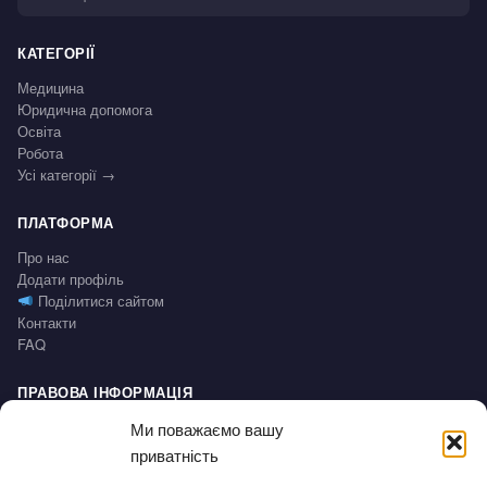
КАТЕГОРІЇ
Медицина
Юридична допомога
Освіта
Робота
Усі категорії →
ПЛАТФОРМА
Про нас
Додати профіль
Поділитися сайтом
Контакти
FAQ
ПРАВОВА ІНФОРМАЦІЯ
Impressum
Ми поважаємо вашу
Політика конфіденційності / Datenschutz
приватність
Умови користування / AGB