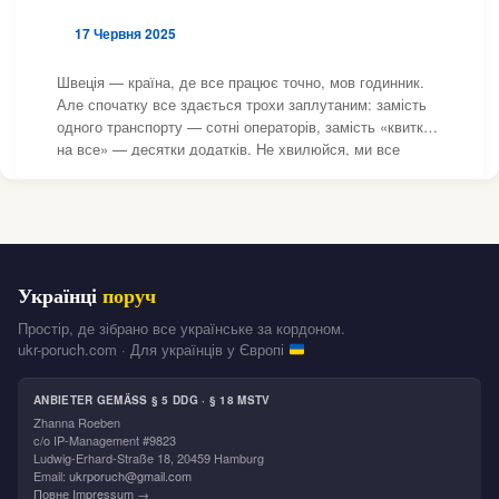
17 Червня 2025
Швеція — країна, де все працює точно, мов годинник.
Але спочатку все здається трохи заплутаним: замість
одного транспорту — сотні операторів, замість «квитка
на все» — десятки додатків. Не хвилюйся, ми все
пояснимо по-простому. Громадський транспорт у
Швеції: як влаштовано систему У кожному регіоні
Українці
поруч
Простір, де зібрано все українське за кордоном.
ukr-poruch.com · Для українців у Європі
ANBIETER GEMÄSS § 5 DDG · § 18 MSTV
Zhanna Roeben
c/o IP-Management #9823
Ludwig-Erhard-Straße 18, 20459 Hamburg
Email:
ukrporuch@gmail.com
Повне Impressum →