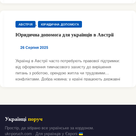
,
АВСТРІЯ
ЮРИДИЧНА ДОПОМОГА
Юридична допомога для українців в Австрії
26 Серпня 2025
Українці в Австрії часто потребують правової підтримки:
від оформлення тимчасового захисту до вирішення
питань з роботою, орендою житла чи трудовими
конфліктами. Добра новина: у країні працюють державні
консультаційні служби, громадські організації та
адвокатські об’єднання, які надають безкоштовні
Українці
поруч
Простір, де зібрано все українське за кордоном.
ukr-poruch.com · Для українців у Європі