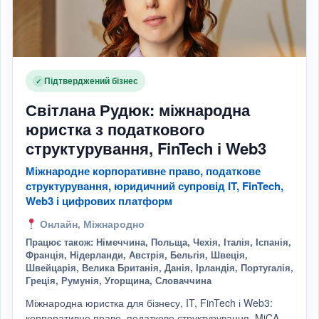
Підтверджений бізнес
✓
Світлана Рудюк: міжнародна
юристка з податкового
структурування, FinTech і Web3
Міжнародне корпоративне право, податкове
структурування, юридичний супровід IT, FinTech,
Web3 і цифрових платформ
Онлайн, Міжнародно
Працює також: Німеччина, Польща, Чехія, Італія, Іспанія,
Франція, Нідерланди, Австрія, Бельгія, Швеція,
Швейцарія, Велика Британія, Данія, Ірландія, Португалія,
Греція, Румунія, Угорщина, Словаччина
Міжнародна юристка для бізнесу, IT, FinTech і Web3:
корпоративне право, податкове структурування, MiCA,