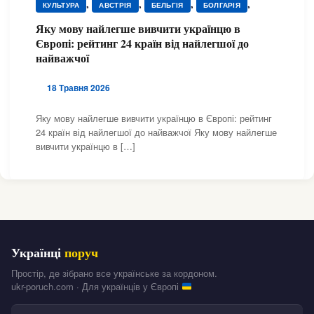
,
,
,
,
КУЛЬТУРА
АВСТРІЯ
БЕЛЬГІЯ
БОЛГАРІЯ
,
,
,
,
ВЕЛИКА БРИТАНІЯ
ГРЕЦІЯ
ДАНІЯ
ЕСТОНІЯ
Яку мову найлегше вивчити українцю в
,
,
,
,
ІРЛАНДІЯ
ІСПАНІЯ
ІТАЛІЯ
КУЛЬТУРА
Європі: рейтинг 24 країн від найлегшої до
,
,
,
,
КУЛЬТУРА
КУЛЬТУРА
КУЛЬТУРА
КУЛЬТУРА
найважчої
,
,
,
,
КУЛЬТУРА
КУЛЬТУРА
КУЛЬТУРА
КУЛЬТУРА
,
,
,
,
КУЛЬТУРА
КУЛЬТУРА
КУЛЬТУРА
КУЛЬТУРА
18 Травня 2026
,
,
,
,
КУЛЬТУРА
КУЛЬТУРА
КУЛЬТУРА
КУЛЬТУРА
,
,
,
,
Яку мову найлегше вивчити українцю в Європі: рейтинг
КУЛЬТУРА
КУЛЬТУРА
КУЛЬТУРА
КУЛЬТУРА
,
,
,
,
24 країн від найлегшої до найважчої Яку мову найлегше
КУЛЬТУРА
КУЛЬТУРА
ЛАТВІЯ
ЛИТВА
вивчити українцю в […]
,
,
,
,
НІДЕРЛАНДИ
НІМЕЧЧИНА
НОРВЕГІЯ
ПОЛЬЩА
,
,
,
ПОРТУГАЛІЯ
РУМУНІЯ
СЛОВАЧЧИНА
,
,
,
,
УГОРЩИНА
ФРАНЦІЯ
ЧЕХІЯ
ШВЕЙЦАРІЯ
ШВЕЦІЯ
Українці
поруч
Простір, де зібрано все українське за кордоном.
ukr-poruch.com · Для українців у Європі