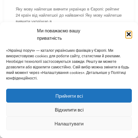
,
,
,
,
КУЛЬТУРА
КУЛЬТУРА
КУЛЬТУРА
КУЛЬТУРА
,
,
,
,
Яку мову найлегше вивчити українцю в Європі: рейтинг
КУЛЬТУРА
КУЛЬТУРА
КУЛЬТУРА
КУЛЬТУРА
,
,
,
,
24 країн від найлегшої до найважчої Яку мову найлегше
КУЛЬТУРА
КУЛЬТУРА
ЛАТВІЯ
ЛИТВА
вивчити українцю в
,
,
,
,
НІДЕРЛАНДИ
НІМЕЧЧИНА
НОРВЕГІЯ
ПОЛЬЩА
,
,
,
Ми поважаємо вашу
ПОРТУГАЛІЯ
РУМУНІЯ
СЛОВАЧЧИНА
,
,
,
,
УГОРЩИНА
ФРАНЦІЯ
ЧЕХІЯ
ШВЕЙЦАРІЯ
приватність
ШВЕЦІЯ
«Українці поруч» — каталог українських фахівців у Європі. Ми
використовуємо cookies для роботи сайту, статистики й реклами.
Необхідні технології застосовуються завжди. Решту ви можете
дозволити або відхилити самостійно. Свій вибір можна змінити в будь
який момент через «Налаштування cookies». Детальніше у Політиці
конфіденційності.
Прийняти всі
Відхилити всі
,
,
,
,
ТВАРИНИ
АВСТРІЯ
БЕЛЬГІЯ
БОЛГАРІЯ
,
,
ВЕЛИКА БРИТАНІЯ
ВЕТЕРИНАРИ
Перевезення тварин у Європу 2026: повний
Налаштувати
⌂
▦
+
✎
☰
,
,
ВЕТЕРИНАРНІ АПТЕКИ / ЛІКИ
ГОТЕЛІ ТА ПЕРЕТРИМКА
гайд для українців
Головна
Каталог
Огол.
Додати
Статті
Меню
,
,
,
ГРЕЦІЯ
ГРУМІНГ
ДАНІЯ