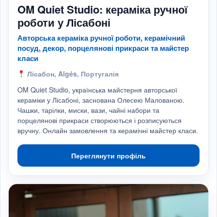
OM Quiet Studio: кераміка ручної
роботи у Лісабоні
Авторська кераміка ручної роботи, керамічний
посуд, декор, порцелянові прикраси та майстер
класи
Лісабон, Algés, Португалія
OM Quiet Studio, українська майстерня авторської
кераміки у Лісабоні, заснована Олесею Малованою.
Чашки, тарілки, миски, вази, чайні набори та
порцелянові прикраси створюються і розписуються
вручну. Онлайн замовлення та керамічні майстер класи.
Переглянути профіль