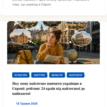
тому, що українці в Європі
,
,
,
,
КУЛЬТУРА
АВСТРІЯ
БЕЛЬГІЯ
БОЛГАРІЯ
,
,
,
,
ВЕЛИКА БРИТАНІЯ
ГРЕЦІЯ
ДАНІЯ
ЕСТОНІЯ
Яку мову найлегше вивчити українцю в
,
,
,
,
ІРЛАНДІЯ
ІСПАНІЯ
ІТАЛІЯ
КУЛЬТУРА
Європі: рейтинг 24 країн від найлегшої до
,
,
,
,
КУЛЬТУРА
КУЛЬТУРА
КУЛЬТУРА
КУЛЬТУРА
найважчої
,
,
,
,
КУЛЬТУРА
КУЛЬТУРА
КУЛЬТУРА
КУЛЬТУРА
,
,
,
,
КУЛЬТУРА
КУЛЬТУРА
КУЛЬТУРА
КУЛЬТУРА
18 Травня 2026