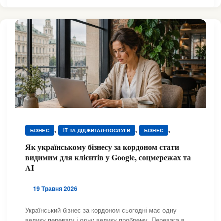
,
,
,
БІЗНЕС
IT ТА ДІДЖИТАЛ-ПОСЛУГИ
БІЗНЕС
,
,
,
,
,
БІЗНЕС
БІЗНЕС
БІЗНЕС
БІЗНЕС
БІЗНЕС
Як українському бізнесу за кордоном стати
,
,
,
,
,
БІЗНЕС
БІЗНЕС
БІЗНЕС
БІЗНЕС
БІЗНЕС
видимим для клієнтів у Google, соцмережах та
,
,
,
,
,
БІЗНЕС
БІЗНЕС
БІЗНЕС
БІЗНЕС
БІЗНЕС
AI
,
,
,
,
,
БІЗНЕС
БІЗНЕС
БІЗНЕС
БІЗНЕС
БІЗНЕС
,
БІЗНЕС
БІЗНЕС
19 Травня 2026
Український бізнес за кордоном сьогодні має одну
велику перевагу і одну велику проблему. Перевага в