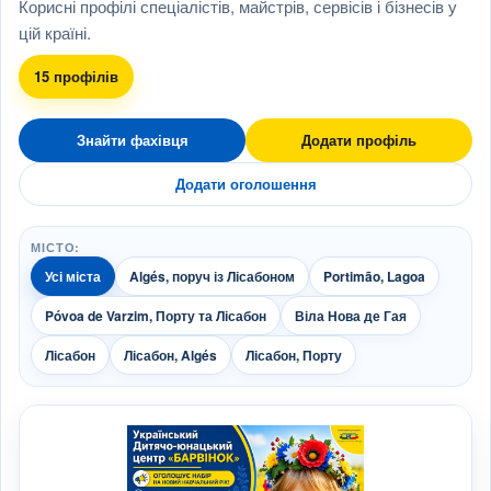
Корисні профілі спеціалістів, майстрів, сервісів і бізнесів у
цій країні.
15 профілів
Знайти фахівця
Додати профіль
Додати оголошення
МІСТО:
Усі міста
Algés, поруч із Лісабоном
Portimão, Lagoa
Póvoa de Varzim, Порту та Лісабон
Віла Нова де Гая
Лісабон
Лісабон, Algés
Лісабон, Порту