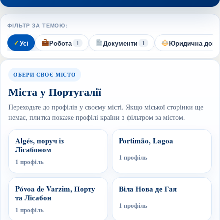
ФІЛЬТР ЗА ТЕМОЮ:
Усі
Робота
Документи
Юридична допо
1
1
ОБЕРИ СВОЄ МІСТО
Міста у Португалії
Переходьте до профілів у своєму місті. Якщо міської сторінки ще
немає, плитка покаже профілі країни з фільтром за містом.
Algés, поруч із
Portimão, Lagoa
Лісабоном
1 профіль
1 профіль
Póvoa de Varzim, Порту
Віла Нова де Гая
та Лісабон
1 профіль
1 профіль