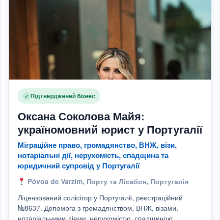
Підтверджений бізнес
✓
Оксана Соколова Майя:
україномовний юрист у Португалії
Міграційне право, громадянство, ВНЖ, візи,
нотаріальні дії, нерухомість, спадщина та
юридичний супровід у Португалії
Póvoa de Varzim, Порту та Лісабон, Португалія
Ліцензований солісітор у Португалії, реєстраційний
№8637. Допомога з громадянством, ВНЖ, візами,
нотаріальними діями, нерухомістю, спадщиною,