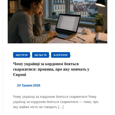
,
,
,
АВСТРІЯ
БЕЛЬГІЯ
БОЛГАРІЯ
,
,
,
,
ВЕЛИКА БРИТАНІЯ
ГРЕЦІЯ
ЕСТОНІЯ
ІРЛАНДІЯ
Чому українці за кордоном бояться
,
,
,
,
ІСПАНІЯ
ІТАЛІЯ
ЛАТВІЯ
ЛИТВА
скаржитися: провина, про яку мовчать у
,
,
,
,
НІДЕРЛАНДИ
НІМЕЧЧИНА
НОРВЕГІЯ
ПОЛЬЩА
Європі
,
,
,
ПОРТУГАЛІЯ
РУМУНІЯ
СЛОВАЧЧИНА
,
,
,
СПІЛЬНОТА ТА ДОПОМОГА
УГОРЩИНА
ФРАНЦІЯ
24 Травня 2026
,
,
ЧЕХІЯ
ШВЕЙЦАРІЯ
ШВЕЦІЯ
Чому українці за кордоном бояться скаржитися Чому
українці за кордоном бояться скаржитися — тема, про
яку майже ніхто не говорить […]