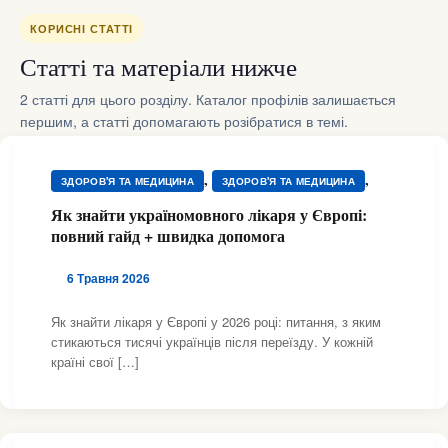
КОРИСНІ СТАТТІ
Статті та матеріали нижче
2 статті для цього розділу. Каталог профілів залишається
першим, а статті допомагають розібратися в темі.
,
,
ЗДОРОВ'Я ТА МЕДИЦИНА
ЗДОРОВ'Я ТА МЕДИЦИНА
,
,
ЗДОРОВ'Я ТА МЕДИЦИНА
ЗДОРОВ'Я ТА МЕДИЦИНА
Як знайти україномовного лікаря у Європі:
,
,
ЗДОРОВ'Я ТА МЕДИЦИНА
ЗДОРОВ'Я ТА МЕДИЦИНА
повний гайд + швидка допомога
,
,
ЗДОРОВ'Я ТА МЕДИЦИНА
ЗДОРОВ'Я ТА МЕДИЦИНА
,
,
ЗДОРОВ'Я ТА МЕДИЦИНА
ЗДОРОВ'Я ТА МЕДИЦИНА
6 Травня 2026
,
,
ЗДОРОВ'Я ТА МЕДИЦИНА
ЗДОРОВ'Я ТА МЕДИЦИНА
,
,
ЗДОРОВ'Я ТА МЕДИЦИНА
ЗДОРОВ'Я ТА МЕДИЦИНА
Як знайти лікаря у Європі у 2026 році: питання, з яким
,
,
стикаються тисячі українців після переїзду. У кожній
ЗДОРОВ'Я ТА МЕДИЦИНА
ЗДОРОВ'Я ТА МЕДИЦИНА
країні свої […]
,
,
ЗДОРОВ'Я ТА МЕДИЦИНА
ЗДОРОВ'Я ТА МЕДИЦИНА
,
,
ЗДОРОВ'Я ТА МЕДИЦИНА
ЗДОРОВ'Я ТА МЕДИЦИНА
,
,
ЗДОРОВ'Я ТА МЕДИЦИНА
ЗДОРОВ'Я ТА МЕДИЦИНА
,
,
ЗДОРОВ'Я ТА МЕДИЦИНА
ЗДОРОВ'Я ТА МЕДИЦИНА