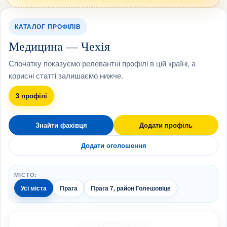
КАТАЛОГ ПРОФІЛІВ
Медицина — Чехія
Спочатку показуємо релевантні профілі в цій країні, а
корисні статті залишаємо нижче.
3 профілі
Знайти фахівця
Додати профіль
Додати оголошення
МІСТО:
Усі міста
Прага
Прага 7, район Голешовіце