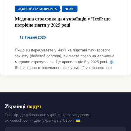
МЕДИЦИНА І ЗДОРОВ'Я
,
ЗДОРОВ'Я ТА МЕДИЦИНА
ЧЕХІЯ
Медична страховка для українців у Чехії: що
потрібно знати у 2025 році
12 Травня 2025
Якщо ви перебуваєте у Чехії на підставі тимчасового
захисту (dočasná ochrana), ви маєте право на державне
медичне страхування. Це правило діє й у 2025 році.
Що включає страхування: консультації у терапевта та
педіатра лікування в лікарнях медпрепарати за
рецептом вакцинація, аналізи, направлення
Українці
поруч
Простір, де зібрано все українське за кордоном.
ukr-poruch.com · Для українців у Європі