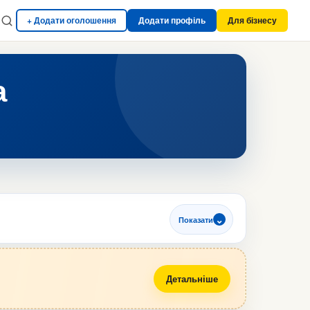
+ Додати оголошення
Додати профіль
Для бізнесу
а
Показати
Детальніше