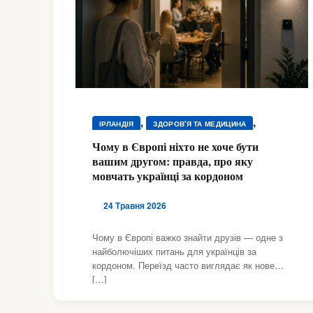
,
,
ІРЛАНДІЯ
ЗДОРОВ'Я ТА МЕДИЦИНА
,
ЗДОРОВ'Я ТА МЕДИЦИНА
Чому в Європі ніхто не хоче бути
,
,
вашим другом: правда, про яку
ЗДОРОВ'Я ТА МЕДИЦИНА
ІСПАНІЯ
мовчать українці за кордоном
,
,
ІТАЛІЯ
ПІДТРИМКА
,
ПСИХОЛОГІЧНА ПІДТРИМКА
ШВЕЙЦАРІЯ
24 Травня 2026
Чому в Європі важко знайти друзів — одне з
найболючіших питань для українців за
кордоном. Переїзд часто виглядає як нове
[…]