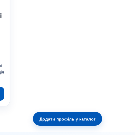
і
і
ція
Додати профіль у каталог