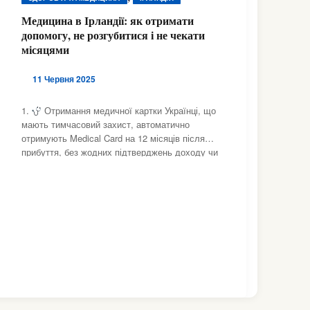
Медицина в Ірландії: як отримати
допомогу, не розгубитися і не чекати
місяцями
11 Червня 2025
1.
Отримання медичної картки Українці, що
мають тимчасовий захист, автоматично
отримують Medical Card на 12 місяців після
прибуття, без жодних підтверджень доходу чи
тестів на обмежений дохід
health.ec.europa.eu+4asylumineurope.org+4esri.i
e+4. Після цього можна подати заявку на GP
Visit Card або