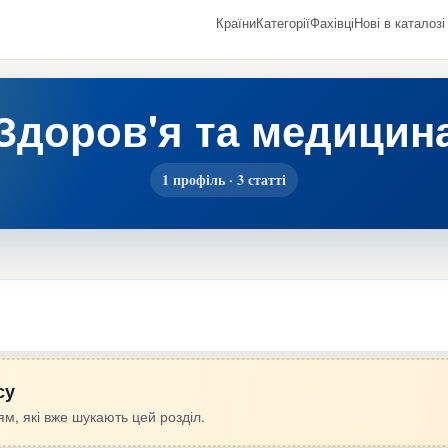
Країни
Категорії
Фахівці
Нові в каталозі
Здоров'я та медицин
1 профіль · 3 статті
су
м, які вже шукають цей розділ.