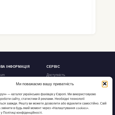
ВА ІНФОРМАЦІЯ
СЕРВІС
sum
Доступність
а конфіденційності /
Налаштування cookies
Ми поважаємо вашу приватність
chutz
користування / AGB
оруч» — каталог українських фахівців у Європі. Ми використовуємо
а відмову /
 роботи сайту, статистики й реклами. Необхідні технології
fsbelehrung
ься завжди. Решту ви можете дозволити або відхилити самостійно. Свій
 змінити в будь який момент через «Налаштування cookies».
у Політиці конфіденційності.