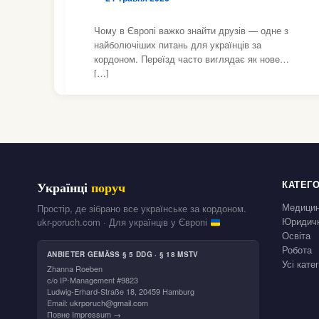
Чому в Європі важко знайти друзів — одне з
найболючіших питань для українців за
кордоном. Переїзд часто виглядає як нове
[…]
КАТЕГО
Українці
поруч
Медици
Простір, де зібрано все українське за кордоном.
Юридичн
ukr-poruch.com · Для українців у Європі
Освіта
Робота
ANBIETER GEMÄSS § 5 DDG · § 18 MSTV
Усі кате
Zhanna Roeben
c/o IP-Management #9823
Ludwig-Erhard-Straße 18, 20459 Hamburg
Email:
ukrporuch@gmail.com
Повне Impressum →