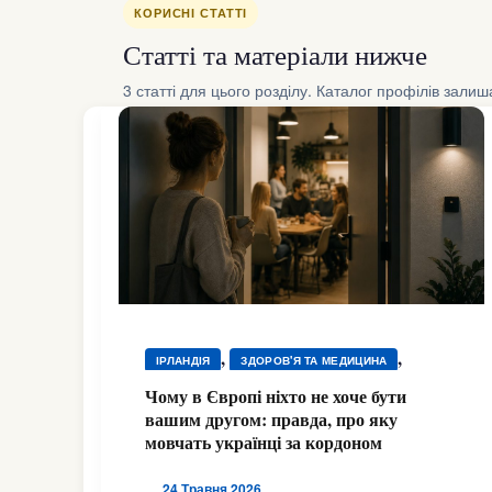
КОРИСНІ СТАТТІ
Статті та матеріали нижче
3 статті для цього розділу. Каталог профілів зали
,
,
ІРЛАНДІЯ
ЗДОРОВ'Я ТА МЕДИЦИНА
,
ЗДОРОВ'Я ТА МЕДИЦИНА
Чому в Європі ніхто не хоче бути
,
,
вашим другом: правда, про яку
ЗДОРОВ'Я ТА МЕДИЦИНА
ІСПАНІЯ
мовчать українці за кордоном
,
,
ІТАЛІЯ
ПІДТРИМКА
,
ПСИХОЛОГІЧНА ПІДТРИМКА
ШВЕЙЦАРІЯ
24 Травня 2026