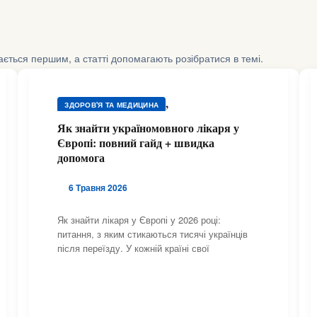
шається першим, а статті допомагають розібратися в темі.
,
ЗДОРОВ'Я ТА МЕДИЦИНА
,
ЗДОРОВ'Я ТА МЕДИЦИНА
Як знайти україномовного лікаря у
,
Європі: повний гайд + швидка
ЗДОРОВ'Я ТА МЕДИЦИНА
допомога
,
ЗДОРОВ'Я ТА МЕДИЦИНА
,
ЗДОРОВ'Я ТА МЕДИЦИНА
6 Травня 2026
,
ЗДОРОВ'Я ТА МЕДИЦИНА
,
ЗДОРОВ'Я ТА МЕДИЦИНА
Як знайти лікаря у Європі у 2026 році:
,
питання, з яким стикаються тисячі українців
ЗДОРОВ'Я ТА МЕДИЦИНА
після переїзду. У кожній країні свої
,
ЗДОРОВ'Я ТА МЕДИЦИНА
,
ЗДОРОВ'Я ТА МЕДИЦИНА
,
ЗДОРОВ'Я ТА МЕДИЦИНА
,
ЗДОРОВ'Я ТА МЕДИЦИНА