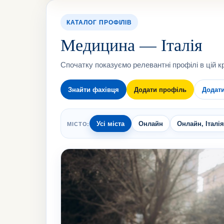
КАТАЛОГ ПРОФІЛІВ
Медицина — Італія
Спочатку показуємо релевантні профілі в цій кр
Знайти фахівця
Додати профіль
Додат
Усі міста
Онлайн
Онлайн, Італі
МІСТО: