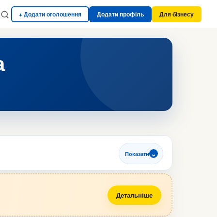
+ Додати оголошення
Додати профіль
Для бізнесу
а
Показати
Детальніше