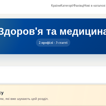
Країни
Категорії
Фахівці
Нові в каталозі
Здоров'я та медицин
2 профілі · 3 статті
су
м, які вже шукають цей розділ.