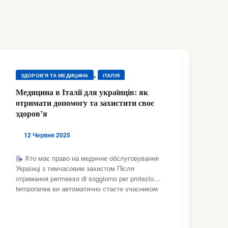
,
ЗДОРОВ'Я ТА МЕДИЦИНА
ІТАЛІЯ
Медицина в Італії для українців: як
отримати допомогу та захистити своє
здоров’я
12 Червня 2025
Хто має право на медичне обслуговування
Українці з тимчасовим захистом Після
отримання permesso di soggiorno per protezione
temporanea ви автоматично стаєте учасником
SSN. Для реєстрації потрібні: Codice fiscale
(подається в Agenzia delle Entrate); документ
про тимчасовий захист (або його