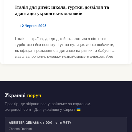
Італія для дітей: школа, гуртки, дозвілля та
адаптація українських малюків
12 Червня 2025
Італія — країна, де до дітей ставляться з ніжністю,
турботою і без поспіху. Тут на вулицях легко побачити,
як офіціант розмовляє з дитиною на рівних, а бабуся на
лавці запропонує цукерку незнайомому малюкові. Але
адаптація українських дітей — це окрема історія. Хтось
вчить мову на ходу, хтось
Українці
поруч
Простір, де зібрано все українське за кордоном.
ukr-poruch.com · Для українців у Європі
ANBIETER GEMÄSS § 5 DDG · § 18 MSTV
Zhanna Roeben