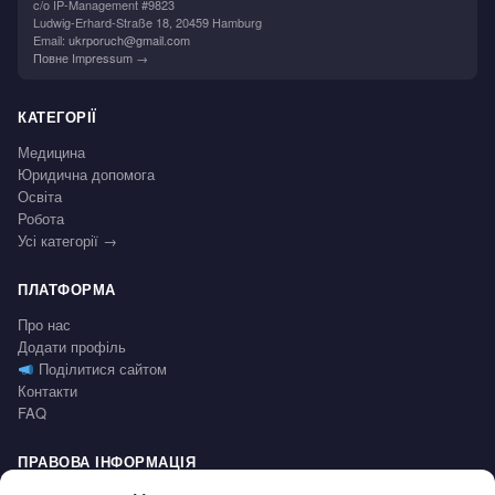
c/o IP-Management #9823
Ludwig-Erhard-Straße 18, 20459 Hamburg
Email:
ukrporuch@gmail.com
Повне Impressum →
КАТЕГОРІЇ
Медицина
Юридична допомога
Освіта
Робота
Усі категорії →
ПЛАТФОРМА
Про нас
Додати профіль
Поділитися сайтом
Контакти
FAQ
ПРАВОВА ІНФОРМАЦІЯ