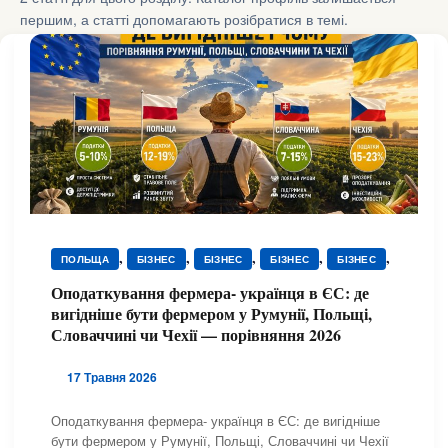
першим, а статті допомагають розібратися в темі.
,
,
,
,
,
ПОЛЬЩА
БІЗНЕС
БІЗНЕС
БІЗНЕС
БІЗНЕС
,
,
,
ДОКУМЕНТИ
ДОКУМЕНТИ
ДОКУМЕНТИ
Оподаткування фермера- українця в ЄС: де
,
,
,
,
ДОКУМЕНТИ
РОБОТА
РОБОТА
РОБОТА
вигідніше бути фермером у Румунії, Польщі,
,
,
,
,
РОБОТА
РУМУНІЯ
СЛОВАЧЧИНА
ЧЕХІЯ
Словаччині чи Чехії — порівняння 2026
,
,
ЮРИДИЧНА ДОПОМОГА
ЮРИДИЧНА ДОПОМОГА
,
ЮРИДИЧНА ДОПОМОГА
ЮРИДИЧНА ДОПОМОГА
17 Травня 2026
Оподаткування фермера- українця в ЄС: де вигідніше
бути фермером у Румунії, Польщі, Словаччині чи Чехії