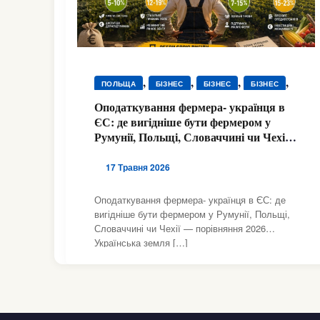
,
,
,
,
ПОЛЬЩА
БІЗНЕС
БІЗНЕС
БІЗНЕС
,
,
,
БІЗНЕС
ДОКУМЕНТИ
ДОКУМЕНТИ
Оподаткування фермера- українця в
,
,
,
ЄС: де вигідніше бути фермером у
ДОКУМЕНТИ
ДОКУМЕНТИ
РОБОТА
Румунії, Польщі, Словаччині чи Чехії
,
,
,
РОБОТА
РОБОТА
РОБОТА
РУМУНІЯ
— порівняння 2026
,
,
,
СЛОВАЧЧИНА
ЧЕХІЯ
17 Травня 2026
,
ЮРИДИЧНА ДОПОМОГА
,
ЮРИДИЧНА ДОПОМОГА
Оподаткування фермера- українця в ЄС: де
,
вигідніше бути фермером у Румунії, Польщі,
ЮРИДИЧНА ДОПОМОГА
Словаччині чи Чехії — порівняння 2026
ЮРИДИЧНА ДОПОМОГА
Українська земля […]