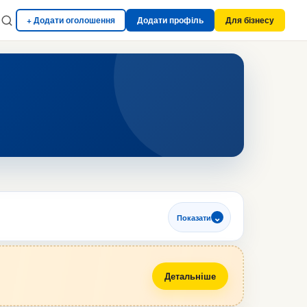
+ Додати оголошення
Додати профіль
Для бізнесу
Показати
Детальніше