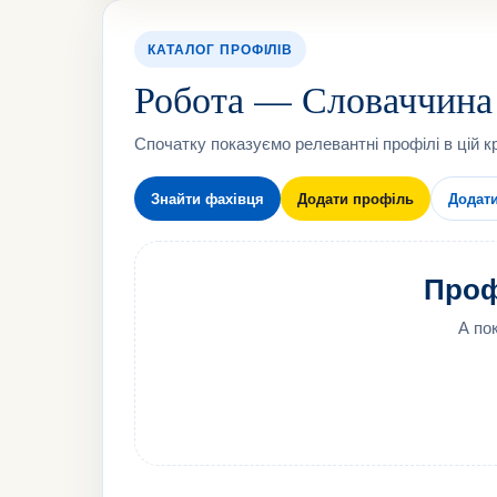
КАТАЛОГ ПРОФІЛІВ
Робота — Словаччина
Спочатку показуємо релевантні профілі в цій кр
Знайти фахівця
Додати профіль
Додат
Профі
А по