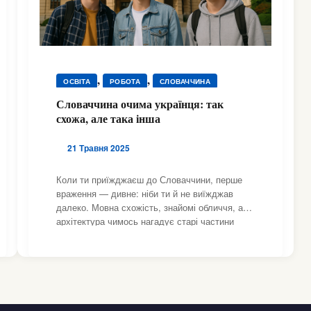
,
,
ОСВІТА
РОБОТА
СЛОВАЧЧИНА
Словаччина очима українця: так
схожа, але така інша
21 Травня 2025
Коли ти приїжджаєш до Словаччини, перше
враження — дивне: ніби ти й не виїжджав
далеко. Мовна схожість, знайомі обличчя, а
архітектура чимось нагадує старі частини
Львова чи Ужгорода. Та вже після кількох
днів починаєш помічати нюанси. Ця країна —
спокійніша, повільніша, менш голосна. Люди