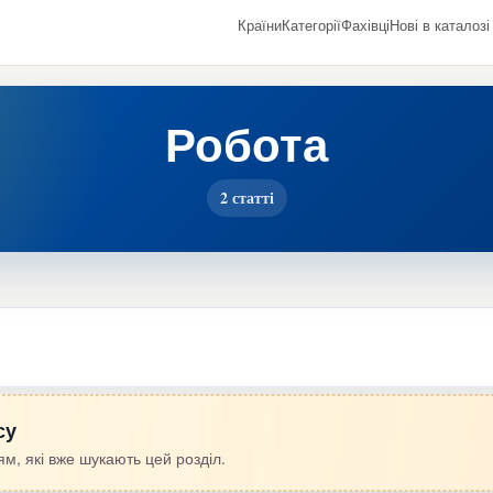
Країни
Категорії
Фахівці
Нові в каталозі
Робота
2 статті
су
м, які вже шукають цей розділ.