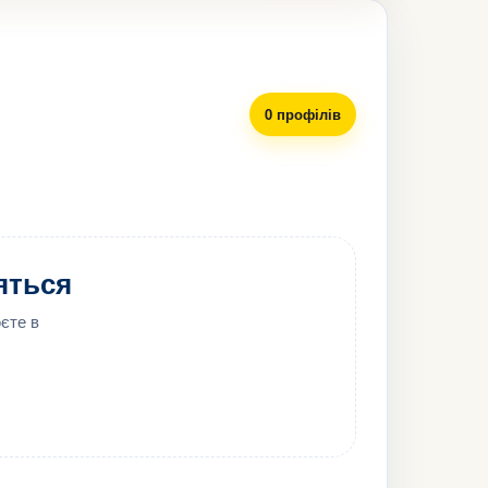
0 профілів
ляться
єте в