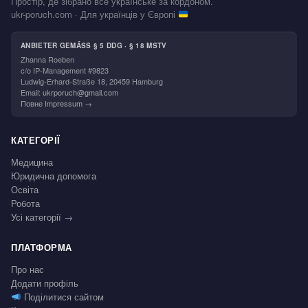
Простір, де зібрано все українське за кордоном.
ukr-poruch.com · Для українців у Європі
ANBIETER GEMÄSS § 5 DDG · § 18 MSTV
Zhanna Roeben
c/o IP-Management #9823
Ludwig-Erhard-Straße 18, 20459 Hamburg
Email:
ukrporuch@gmail.com
Повне Impressum →
КАТЕГОРІЇ
Медицина
Юридична допомога
Освіта
Робота
Усі категорії →
ПЛАТФОРМА
Про нас
Додати профіль
Поділитися сайтом