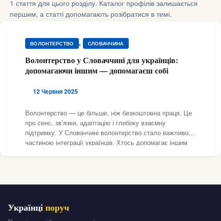
1 стаття для цього розділу. Каталог профілів залишається
першим, а статті допомагають розібратися в темі.
,
ВОЛОНТЕРСТВО
СЛОВАЧЧИНА
Волонтерство у Словаччині для українців:
допомагаючи іншим — допомагаєш собі
12 Червня 2025
Волонтерство — це більше, ніж безкоштовна праця. Це
про сенс, зв’язки, адаптацію і глибоку взаємну
підтримку. У Словаччині волонтерство стало важливою
частиною інтеграції українців. Хтось допомагає іншим
українцям, хтось — словацьким організаціям, хтось —
перекладає, навчає, фасує гуманітарку,
Українці
поруч