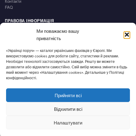
Контакти
FAQ
ПРАВОВА ІНФОРМАЦІЯ
Impressum
Ми поважаємо вашу
Політика конфіденційності / Datenschutz
приватність
Умови користування / AGB
Право на відмову / Widerrufsbelehrung
«Українці поруч» — каталог українських фахівців у Європі. Ми
використовуємо cookies для роботи сайту, статистики й реклами.
Необхідні технології застосовуються завжди. Решту ви можете
СЕРВІС
дозволити або відхилити самостійно. Свій вибір можна змінити в будь
Доступність
який момент через «Налаштування cookies». Детальніше у Політиці
Налаштування cookies
конфіденційності.
Прийняти всі
© 2026 Українці поруч · Зроблено з
для нашої спільноти
ukrporuch@gmail.com
Відхилити всі
Налаштувати
⌂
▦
+
✎
☰
Головна
Каталог
Огол.
Додати
Статті
Меню