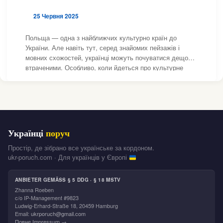
25 Червня 2025
Польща — одна з найближчих культурно країн до
України. Але навіть тут, серед знайомих пейзажів і
мовних схожостей, українці можуть почуватися дещо
втраченими. Особливо, коли йдеться про культурне
життя: свята, фестивалі, мистецтво, події для дітей та
дорослих. Де знайти «своїх»? Чи є сенс
Українці
поруч
Простір, де зібрано все українське за кордоном.
ukr-poruch.com · Для українців у Європі
ANBIETER GEMÄSS § 5 DDG · § 18 MSTV
Zhanna Roeben
c/o IP-Management #9823
Ludwig-Erhard-Straße 18, 20459 Hamburg
Email:
ukrporuch@gmail.com
Повне Impressum →