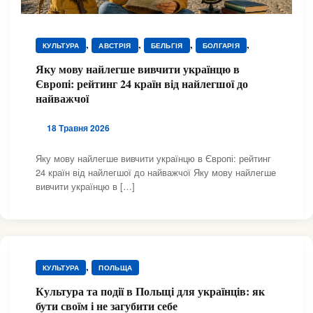
,
,
,
,
КУЛЬТУРА
АВСТРІЯ
БЕЛЬГІЯ
БОЛГАРІЯ
,
,
,
,
ВЕЛИКА БРИТАНІЯ
ГРЕЦІЯ
ДАНІЯ
ЕСТОНІЯ
Яку мову найлегше вивчити українцю в
,
,
,
,
ІРЛАНДІЯ
ІСПАНІЯ
ІТАЛІЯ
КУЛЬТУРА
Європі: рейтинг 24 країн від найлегшої до
,
,
,
,
КУЛЬТУРА
КУЛЬТУРА
КУЛЬТУРА
КУЛЬТУРА
найважчої
,
,
,
,
КУЛЬТУРА
КУЛЬТУРА
КУЛЬТУРА
КУЛЬТУРА
,
,
,
,
КУЛЬТУРА
КУЛЬТУРА
КУЛЬТУРА
КУЛЬТУРА
18 Травня 2026
,
,
,
,
КУЛЬТУРА
КУЛЬТУРА
КУЛЬТУРА
КУЛЬТУРА
,
,
,
,
Яку мову найлегше вивчити українцю в Європі: рейтинг
КУЛЬТУРА
КУЛЬТУРА
КУЛЬТУРА
КУЛЬТУРА
,
,
,
,
24 країн від найлегшої до найважчої Яку мову найлегше
КУЛЬТУРА
КУЛЬТУРА
ЛАТВІЯ
ЛИТВА
вивчити українцю в […]
,
,
,
,
НІДЕРЛАНДИ
НІМЕЧЧИНА
НОРВЕГІЯ
ПОЛЬЩА
,
,
,
ПОРТУГАЛІЯ
РУМУНІЯ
СЛОВАЧЧИНА
,
,
,
,
УГОРЩИНА
ФРАНЦІЯ
ЧЕХІЯ
ШВЕЙЦАРІЯ
ШВЕЦІЯ
,
КУЛЬТУРА
ПОЛЬЩА
Культура та події в Польщі для українців: як
бути своїм і не загубити себе