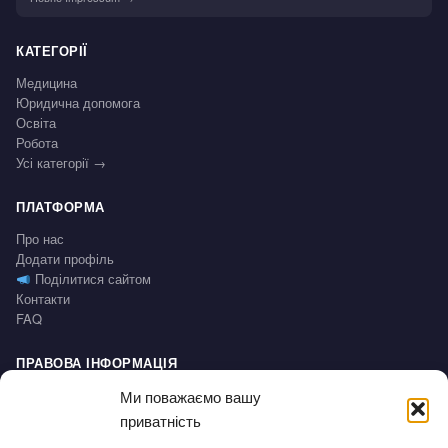
КАТЕГОРІЇ
Медицина
Юридична допомога
Освіта
Робота
Усі категорії →
ПЛАТФОРМА
Про нас
Додати профіль
Поділитися сайтом
Контакти
FAQ
ПРАВОВА ІНФОРМАЦІЯ
Impressum
Ми поважаємо вашу
Політика конфіденційності / Datenschutz
приватність
Умови користування / AGB