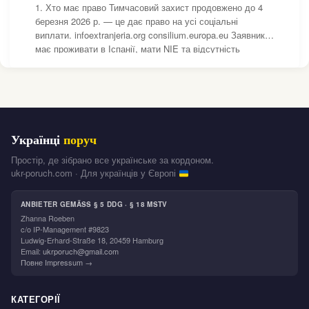
1. Хто має право Тимчасовий захист продовжено до 4
березня 2026 р. — це дає право на усі соціальні
виплати. infoextranjeria.org consilium.europa.eu Заявник
має проживати в Іспанії, мати NIE та відсутність
достатніх власних засобів. euronews Діти та люди з
інвалідністю враховуються разом із
Українці
поруч
Простір, де зібрано все українське за кордоном.
ukr-poruch.com · Для українців у Європі
ANBIETER GEMÄSS § 5 DDG · § 18 MSTV
Zhanna Roeben
c/o IP-Management #9823
Ludwig-Erhard-Straße 18, 20459 Hamburg
Email:
ukrporuch@gmail.com
Повне Impressum →
КАТЕГОРІЇ