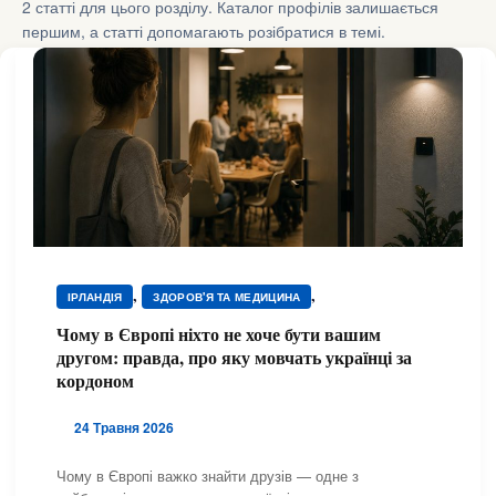
2 статті для цього розділу. Каталог профілів залишається
першим, а статті допомагають розібратися в темі.
,
,
ІРЛАНДІЯ
ЗДОРОВ'Я ТА МЕДИЦИНА
,
,
ЗДОРОВ'Я ТА МЕДИЦИНА
ЗДОРОВ'Я ТА МЕДИЦИНА
Чому в Європі ніхто не хоче бути вашим
,
,
,
ІСПАНІЯ
ІТАЛІЯ
ПІДТРИМКА
другом: правда, про яку мовчать українці за
,
ПСИХОЛОГІЧНА ПІДТРИМКА
ШВЕЙЦАРІЯ
кордоном
24 Травня 2026
Чому в Європі важко знайти друзів — одне з