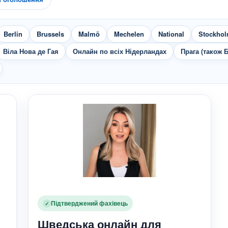
Berlin
Brussels
Malmö
Mechelen
National
Stockho
Віла Нова де Гая
Онлайн по всіх Нідерландах
Прага (також 
Підтверджений фахівець
✓
Шведська онлайн для