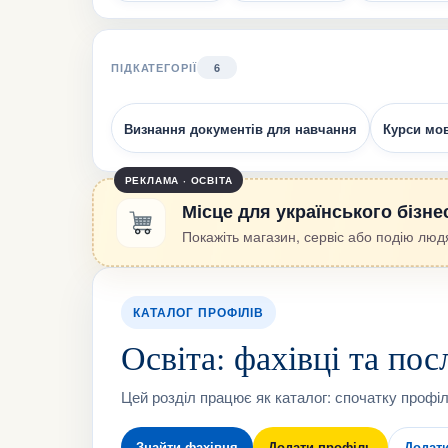
ПІДКАТЕГОРІЇ
6
Визнання документів для навчання
Курси мов
РЕКЛАМА · ОСВІТА
Місце для українського бізне
Покажіть магазин, сервіс або подію людя
КАТАЛОГ ПРОФІЛІВ
Освіта: фахівці та пос
Цей розділ працює як каталог: спочатку профілі
Знайти фахівця
Додати профіль
Додат