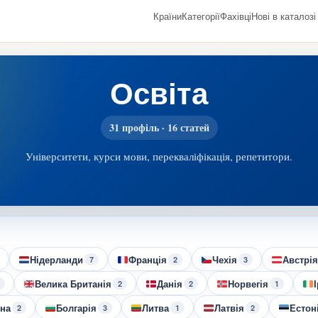
Країни
Категорії
Фахівці
Нові в каталозі
Освіта
31 профіль · 16 статей
Університети, курси мови, перекваліфікація, репетитори.
Нідерланди
Франція
Чехія
Австрія
7
2
3
Велика Британія
Данія
Норвегія
2
2
1
на
Болгарія
Литва
Латвія
Естон
2
3
1
2