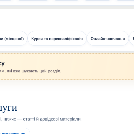
и (місцевої)
Курси та перекваліфікація
Онлайн-навчання
су
м, які вже шукають цей розділ.
луги
, нижче — статті й довідкові матеріали.
и оголошення