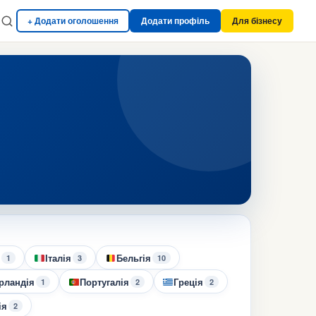
+ Додати оголошення
Додати профіль
Для бізнесу
Італія
Бельгія
1
3
10
Ірландія
Португалія
Греція
1
2
2
ія
2