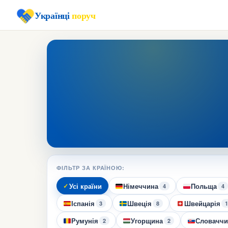
Українці
поруч
ФІЛЬТР ЗА КРАЇНОЮ:
Усі країни
Німеччина
Польща
4
4
Іспанія
Швеція
Швейцарія
3
8
1
Румунія
Угорщина
Словаччи
2
2