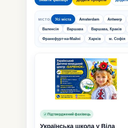
Усі міста
Amsterdam
Antwerp
МІСТО:
Валенсія
Варшава
Варшава, Краків
Франкфурт-на-Майні
Харків
м. Софія
Підтверджений фахівець
✓
Українська школа у Віла