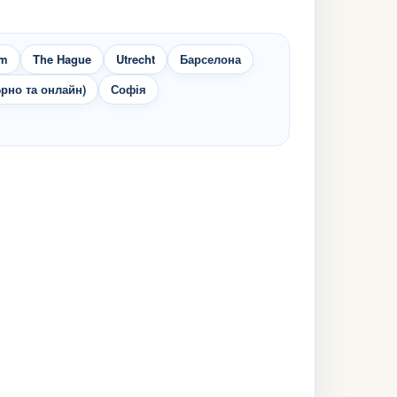
lm
The Hague
Utrecht
Барселона
Брно та онлайн)
Софія