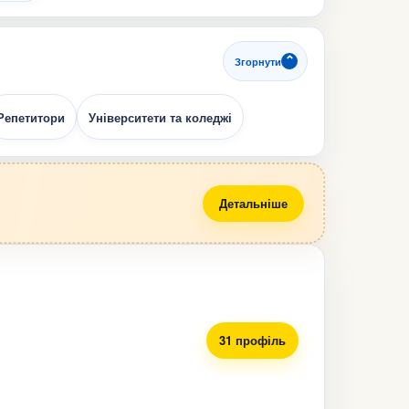
Згорнути
Репетитори
Університети та коледжі
Детальніше
31 профіль